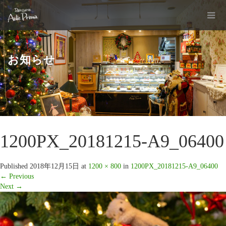
お知らせ
1200PX_20181215-A9_06400
Published
2018年12月15日
at
1200 × 800
in
1200PX_20181215-A9_06400
←
Previous
Next
→