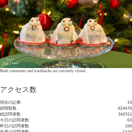
Both comments and trackbacks are currently closed.
アクセス数
現在の記事:
15
総閲覧数:
624476
総訪問者数:
342311
今日の訪問者数:
63
昨日の訪問者数:
166
先週の訪問者数:
1416