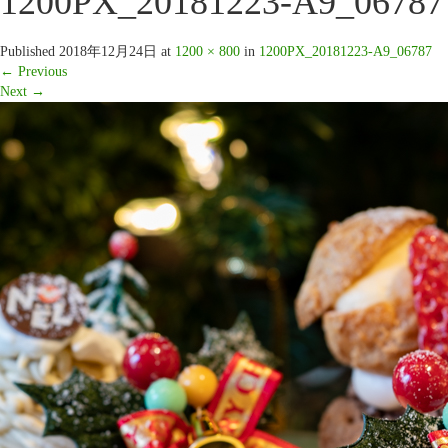
1200PX_20181223-A9_06787
Published
2018年12月24日
at
1200 × 800
in
1200PX_20181223-A9_06787
←
Previous
Next
→