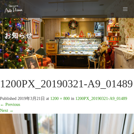
お知らせ
1200PX_20190321-A9_01489
Published
2019年3月21日
at
1200 × 800
in
1200PX_20190321-A9_01489
←
Previous
Next
→