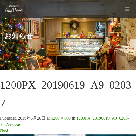
お知らせ
1200PX_20190619_A9_0203
7
Published
2019年6月20日
at
1200 × 800
in
1200PX_20190619_A9_02037
←
Previous
Next
→