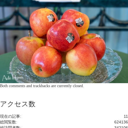
Both comments and trackbacks are currently closed.
アクセス数
現在の記事:
11
総閲覧数:
624136
総訪問者数:
342106