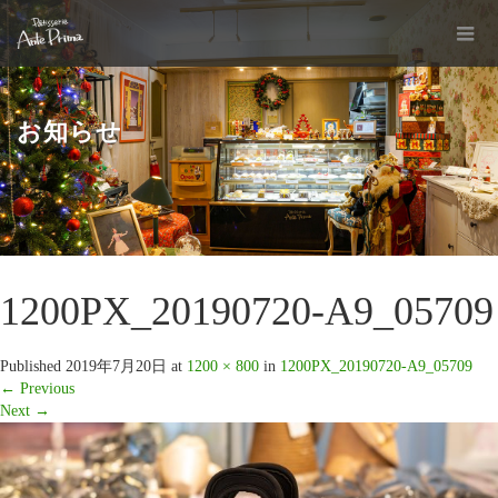
お知らせ
1200PX_20190720-A9_05709
Published
2019年7月20日
at
1200 × 800
in
1200PX_20190720-A9_05709
←
Previous
Next
→