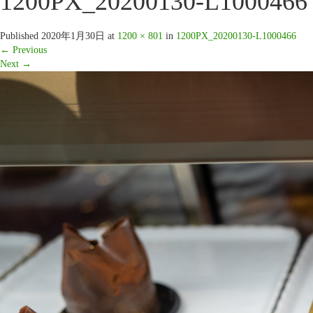
1200PX_20200130-L1000466
Published
2020年1月30日
at
1200 × 801
in
1200PX_20200130-L1000466
←
Previous
Next
→