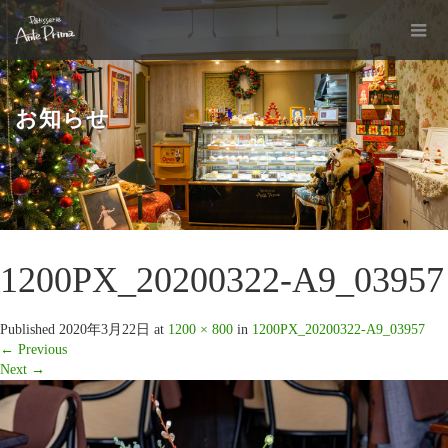
お知らせ
1200PX_20200322-A9_03957
Published
2020年3月22日
at
1200 × 800
in
1200PX_20200322-A9_03957
←
Previous
Next
→