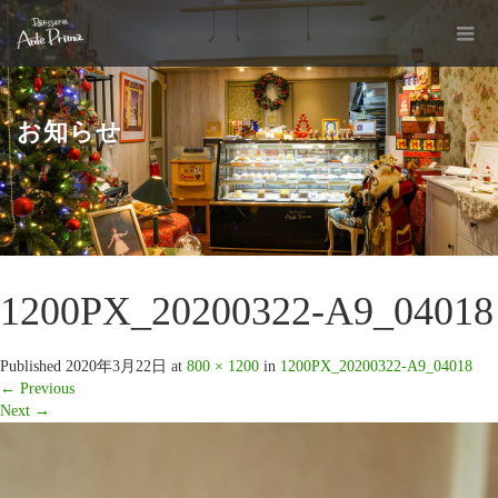
お知らせ
1200PX_20200322-A9_04018
Published
2020年3月22日
at
800 × 1200
in
1200PX_20200322-A9_04018
←
Previous
Next
→