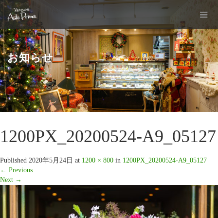
お知らせ
1200PX_20200524-A9_05127
Published
2020年5月24日
at
1200 × 800
in
1200PX_20200524-A9_05127
←
Previous
Next
→