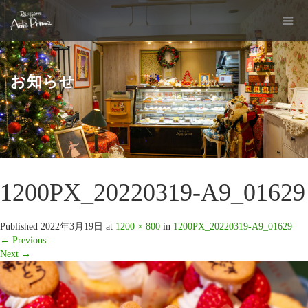
お知らせ
1200PX_20220319-A9_01629
Published
2022年3月19日
at
1200 × 800
in
1200PX_20220319-A9_01629
←
Previous
Next
→