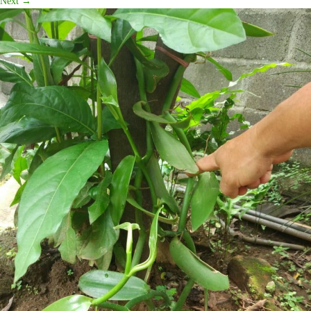
Next
→