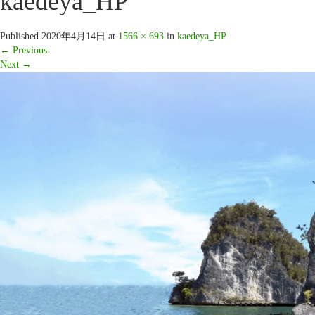
kaedeya_HP
Published
2020年4月14日
at
1566 × 693
in
kaedeya_HP
←
Previous
Next
→