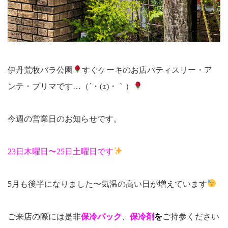
伊丹荒牧バラ公園
すぐケーキのお店パティスリー・ア
ンテ・プリマです…（´・(ｪ)・｀）
今週の営業日のお知らせです。
23日木曜日〜25日土曜日です
5月も後半になりました〜気温の高い日が増えています
ご来店の際には是非
保冷バック
、
保冷剤
を
ご持参ください