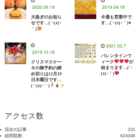
2020.06.19
2019.04.18
大急ぎのお知ら
今週も営業中で
せです…(´･(ｪ)･
す…(´･(ｪ)･｀)♥
｀)
2021.02.7
2019.12.18
バレンタインウ
ィーク
が
クリスマスケー
始まります…(´･
キの御予約の締
(ｪ)･｀)
め切りは12月19
日木曜日です…
(´･(ｪ)･｀)
アクセス数
現在の記事:
231
総閲覧数:
624346