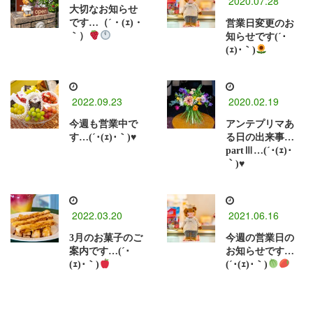
2020.07.28
大切なお知らせ
です…（´・(ｪ)・
営業日変更のお
｀）
知らせです(´･
(ｪ)･｀)
2022.09.23
2020.02.19
今週も営業中で
アンテプリマあ
す…(´･(ｪ)･｀)♥️
る日の出来事…
partⅢ…(´･(ｪ)･
｀)♥
2022.03.20
2021.06.16
3月のお菓子のご
今週の営業日の
案内です…(´･
お知らせです…
(ｪ)･｀)
(´･(ｪ)･｀)