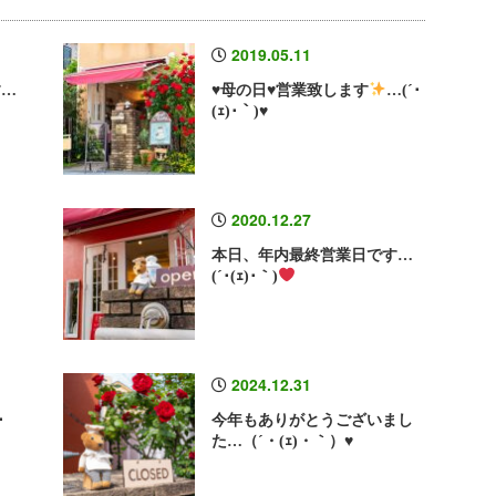
2019.05.11
す…
♥
母の日
♥
営業致します
…(´･
(ｪ)･｀)
♥
2020.12.27
･
本日、年内最終営業日です…
(´･(ｪ)･｀)
2024.12.31
･
今年もありがとうございまし
た…（´・(ｪ)・｀）♥