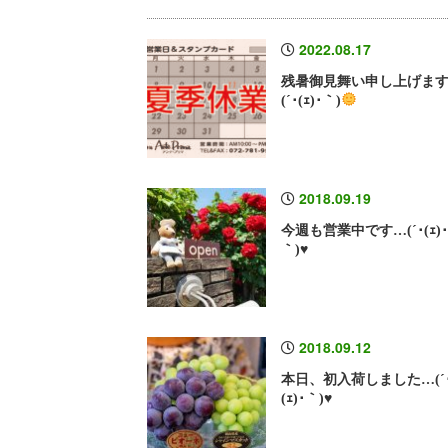
2022.08.17
残暑御見舞い申し上げま
(´･(ｪ)･｀)
2018.09.19
今週も営業中です…(´･(ｪ)
｀)♥
2018.09.12
本日、初入荷しました…(´
(ｪ)･｀)♥