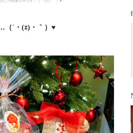
のご予約承り中です…（´・(ｪ)・｀）♥
´・(ｪ)・｀）♥