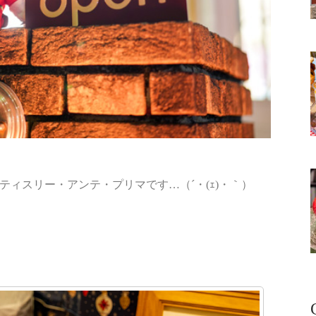
ティスリー・アンテ・プリマです…（´・(ｪ)・｀）