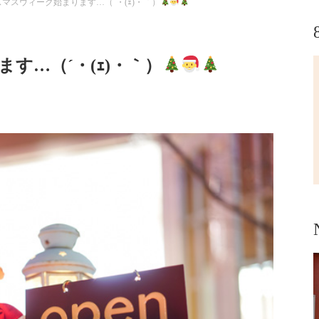
マスウィーク始まります…（´・(ｪ)・｀）
す…（´・(ｪ)・｀）