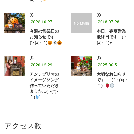
2022.10.27
2018.07.28
今週の営業日の
本日、春夏営業
お知らせです…
最終日です…(´･
(´･(ｪ)･｀)
(ｪ)･｀)♥
2020.12.29
2025.06.5
アンテプリマの
大切なお知らせ
イメージソング
です…（´・(ｪ)・
作っていただき
｀）
ました…(´･(ｪ)･
｀)
アクセス数