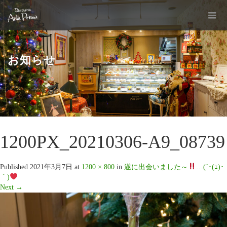
お知らせ
1200PX_20210306-A9_08739
Published
2021年3月7日
at
1200 × 800
in
遂に出会いました～
…(´･(ｪ)･
｀)
Next
→