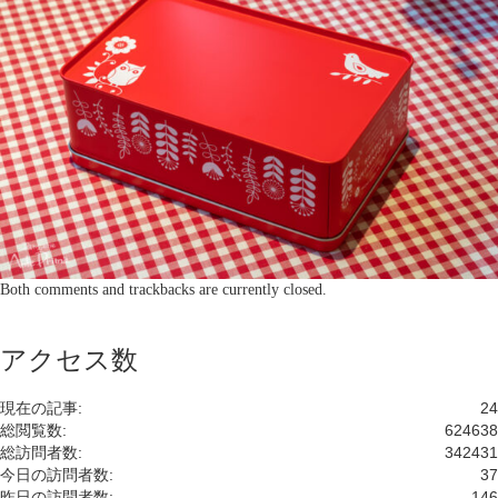
Both comments and trackbacks are currently closed.
アクセス数
現在の記事:
24
総閲覧数:
624638
総訪問者数:
342431
今日の訪問者数:
37
昨日の訪問者数:
146