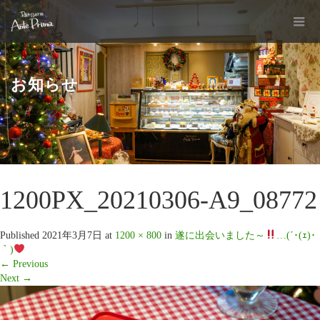
お知らせ
1200PX_20210306-A9_08772
Published
2021年3月7日
at
1200 × 800
in
遂に出会いました～
…(´･(ｪ)･
｀)
←
Previous
Next
→