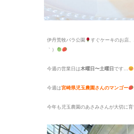
伊丹荒牧バラ公園
すぐケーキのお店、
｀）
今週の営業日は
木曜日〜土曜日
です…
今週は
宮崎県児玉農園さんのマンゴー
今年も児玉農園のあさみさんが大切に育