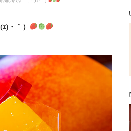
お知らせです…（´・(ｪ)・｀）
ｪ)・｀）