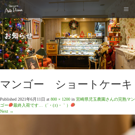
お知らせ
マンゴー ショートケーキ
Published
2021年6月11日
at
800 × 1200
in
宮崎県児玉農園さんの完熟マン
ゴー
最終入荷です…（´・(ｪ)・｀）
Next
→