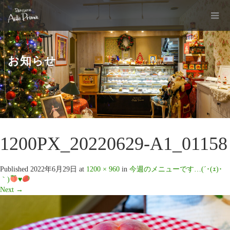
お知らせ
1200PX_20220629-A1_01158
Published
2022年6月29日
at
1200 × 960
in
今週のメニューです…(´･(ｪ)･
｀)
♥️
Next
→