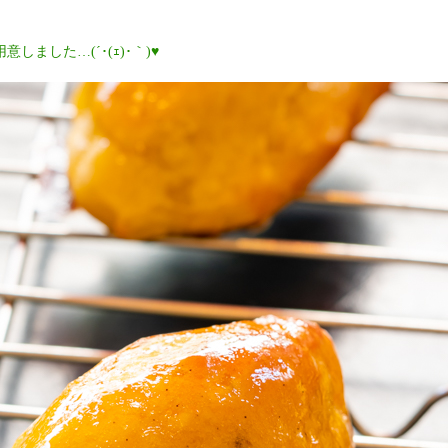
ました…(´･(ｪ)･｀)♥