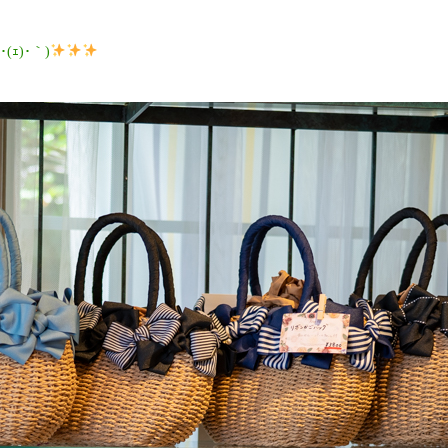
ｪ)･｀)