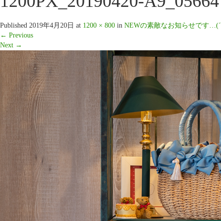
1200PX_20190420-A9_05664
Published
2019年4月20日
at
1200 × 800
in
NEWの素敵なお知らせです…(´･(
←
Previous
Next
→