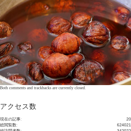
Both comments and trackbacks are currently closed.
アクセス数
現在の記事:
20
総閲覧数:
624021
総訪問者数:
342022