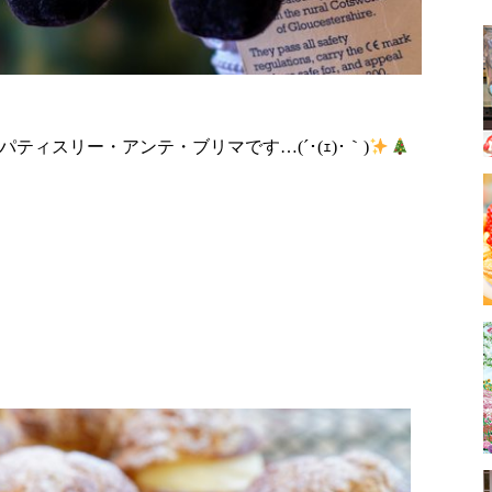
ティスリー・アンテ・ブリマです…(´･(ｪ)･｀)