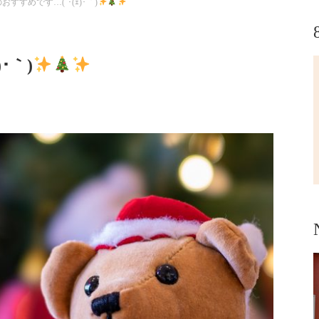
おすすめです…(´･(ｪ)･｀)
･｀)