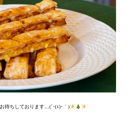
待ちしております…(´･(ｪ)･｀)