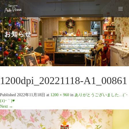
お知らせ
1200dpi_20221118-A1_00861
Published
2022年11月18日
at
1200 × 960
in
ありがとうございました…(´･
(ｪ)･｀)♥️
Next
→