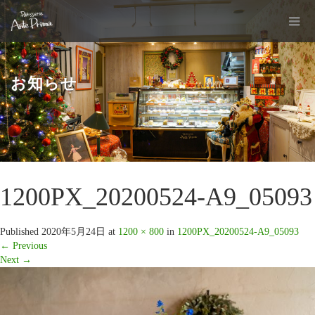
お知らせ
1200PX_20200524-A9_05093
Published
2020年5月24日
at
1200 × 800
in
1200PX_20200524-A9_05093
←
Previous
Next
→