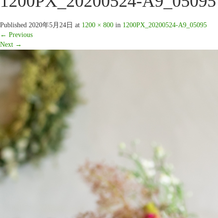
1200PX_20200524-A9_05095
Published
2020年5月24日
at
1200 × 800
in
1200PX_20200524-A9_05095
←
Previous
Next
→