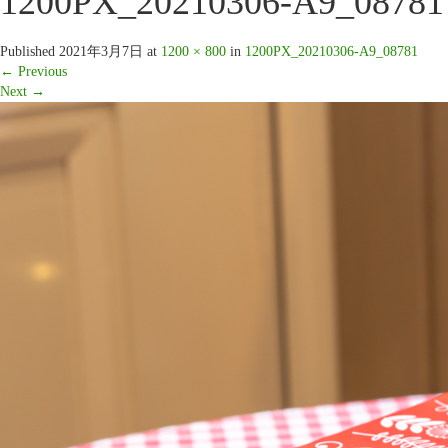
1200PX_20210306-A9_08781
Published
2021年3月7日
at
1200 × 800
in
1200PX_20210306-A9_08781
←
Previous
Next
→