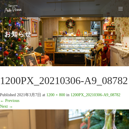
お知らせ
1200PX_20210306-A9_08782
Published
2021年3月7日
at
1200 × 800
in
1200PX_20210306-A9_08782
←
Previous
Next
→